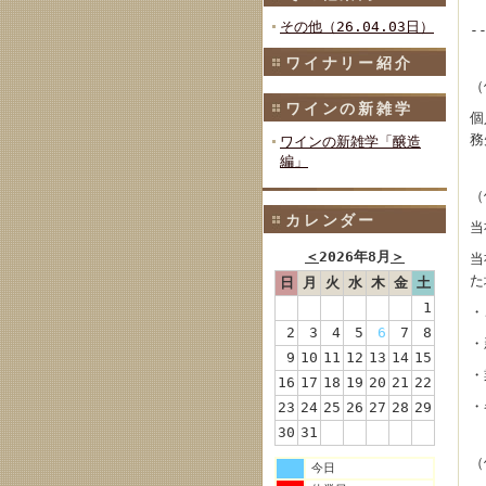
その他（26.04.03日）
-
ワイナリー紹介
（
ワインの新雑学
個
務
ワインの新雑学「醸造
編」
（
カレンダー
当
＜
2026年8月
＞
当
た
日
月
火
水
木
金
土
1
・
2
3
4
5
6
7
8
・
9
10
11
12
13
14
15
・
16
17
18
19
20
21
22
・
23
24
25
26
27
28
29
30
31
（
今日