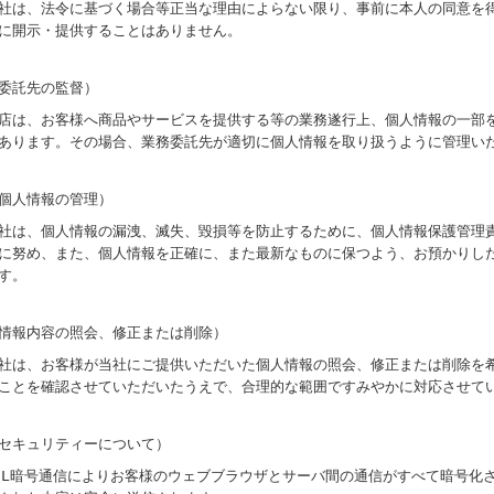
社は、法令に基づく場合等正当な理由によらない限り、事前に本人の同意を
に開示・提供することはありません。
委託先の監督）
店は、お客様へ商品やサービスを提供する等の業務遂行上、個人情報の一部
あります。その場合、業務委託先が適切に個人情報を取り扱うように管理い
個人情報の管理）
社は、個人情報の漏洩、滅失、毀損等を防止するために、個人情報保護管理
に努め、また、個人情報を正確に、また最新なものに保つよう、お預かりし
す。
情報内容の照会、修正または削除）
社は、お客様が当社にご提供いただいた個人情報の照会、修正または削除を
ことを確認させていただいたうえで、合理的な範囲ですみやかに対応させて
セキュリティーについて）
SL暗号通信によりお客様のウェブブラウザとサーバ間の通信がすべて暗号化