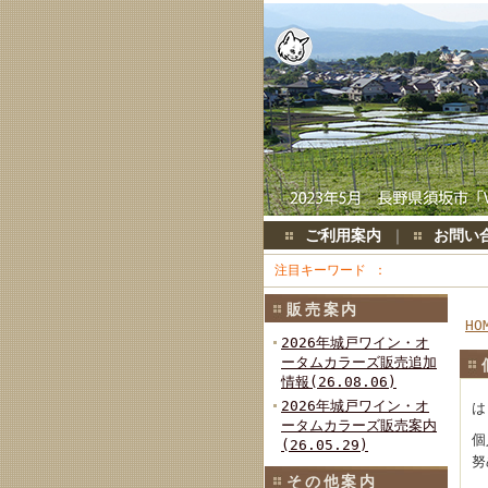
ご利用案内
｜
お問い
注目キーワード
販売案内
HO
2026年城戸ワイン・オ
ータムカラーズ販売追加
情報(26.08.06)
2026年城戸ワイン・オ
は
ータムカラーズ販売案内
個
(26.05.29)
努
その他案内