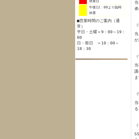
休業日
当
午後12：00より臨時
者
休業
■営業時間のご案内（通
（
常）
平日・土曜＝9：00～19：
当
00
が
日・祭日 ＝10：00～
18：30
（
当
護
ま
（
当
る
（
S